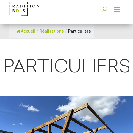
Accueil
/
Réalisations
/
Particuliers
PARTICULIERS