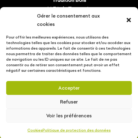
14 ZA du Tourneris
Gérer le consentement aux
31470 Bonrepos-sur-Aussonnelle
cookies
Tel : 05.61.08.60.54
Pour offrir les meilleures expériences, nous utilisons des
Suivez-nous !
technologies telles que les cookies pour stocker et/ou accéder aux
informations des appareils. Le fait de consentir à ces technologies
nous permettra de traiter des données telles que le comportement
de navigation ou les ID uniques sur ce site. Le fait de ne pas
consentir ou de retirer son consentement peut avoir un effet
négatif sur certaines caractéristiques et fonctions.
CONTACT
VOTRE PROJET
ACTUALITÉS
Accepter
MENTIONS LÉGALES
POLITIQUE DE PROTECTION DES DONNÉES
Refuser
Tradition Bois © Copyright
2026
| Conception
Voir les préférences
MW communication
/
SLCOM
|
Mentions
légales
|
Politique de protection des données
Cookies
Politique de protection des données