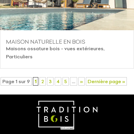
MAISON NATURELLE EN BOIS
Maisons ossature bois - vues extérieures
,
Particuliers
Page 1 sur 9
1
2
3
4
5
…
»
Dernière page »