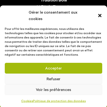
14 ZA du Tourneris
Gérer le consentement aux
31470 Bonrepos-sur-Aussonnelle
cookies
Tel : 05.61.08.60.54
Pour offrir les meilleures expériences, nous utilisons des
Suivez-nous !
technologies telles que les cookies pour stocker et/ou accéder aux
informations des appareils. Le fait de consentir à ces technologies
nous permettra de traiter des données telles que le comportement
de navigation ou les ID uniques sur ce site. Le fait de ne pas
consentir ou de retirer son consentement peut avoir un effet
négatif sur certaines caractéristiques et fonctions.
CONTACT
VOTRE PROJET
ACTUALITÉS
Accepter
MENTIONS LÉGALES
POLITIQUE DE PROTECTION DES DONNÉES
Refuser
Tradition Bois © Copyright
2026
| Conception
Voir les préférences
MW communication
/
SLCOM
|
Mentions
légales
|
Politique de protection des données
Cookies
Politique de protection des données