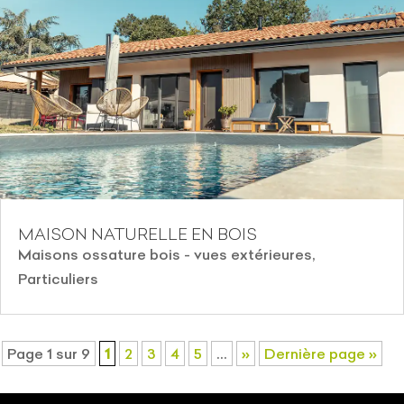
MAISON NATURELLE EN BOIS
Maisons ossature bois - vues extérieures
,
Particuliers
Page 1 sur 9
1
2
3
4
5
…
»
Dernière page »