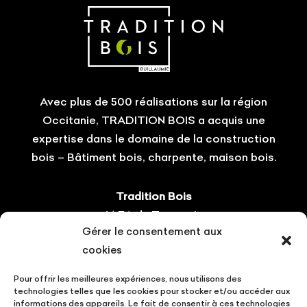
Avec plus de 500 réalisations sur la région
Occitanie, TRADITION BOIS a acquis une
expertise dans le domaine de la construction
bois – Bâtiment bois, charpente, maison bois.
Tradition Bois
14 ZA du Tourneris
Gérer le consentement aux
31470 Bonrepos-sur-Aussonnelle
cookies
Tel : 05.61.08.60.54
Pour offrir les meilleures expériences, nous utilisons des
Suivez-nous !
technologies telles que les cookies pour stocker et/ou accéder aux
informations des appareils. Le fait de consentir à ces technologies