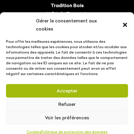
Tradition Bois
14 ZA du Tourneris
Gérer le consentement aux
31470 Bonrepos-sur-Aussonnelle
cookies
Tel : 05.61.08.60.54
Pour offrir les meilleures expériences, nous utilisons des
Suivez-nous !
technologies telles que les cookies pour stocker et/ou accéder aux
informations des appareils. Le fait de consentir à ces technologies
nous permettra de traiter des données telles que le comportement
de navigation ou les ID uniques sur ce site. Le fait de ne pas
consentir ou de retirer son consentement peut avoir un effet
négatif sur certaines caractéristiques et fonctions.
CONTACT
VOTRE PROJET
ACTUALITÉS
Accepter
MENTIONS LÉGALES
POLITIQUE DE PROTECTION DES DONNÉES
Refuser
Tradition Bois © Copyright
2026
| Conception
Voir les préférences
MW communication
/
SLCOM
|
Mentions
légales
|
Politique de protection des données
Cookies
Politique de protection des données