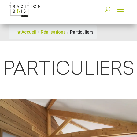
Accueil
/
Réalisations
/
Particuliers
PARTICULIERS