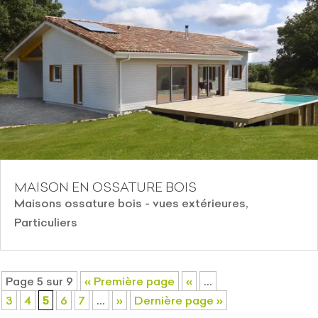
MAISON EN OSSATURE BOIS
Maisons ossature bois - vues extérieures
,
Particuliers
Page 5 sur 9
« Première page
«
…
3
4
5
6
7
…
»
Dernière page »