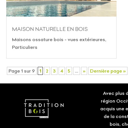
MAISON NATURELLE EN BOIS
Maisons ossature bois - vues extérieures
,
Particuliers
Page 1 sur 9
1
2
3
4
5
…
»
Dernière page »
Avec plus d
région Occi
acquis une 
de la cons
bois, ch