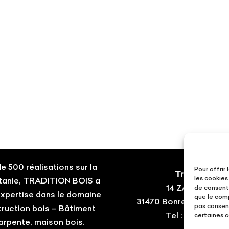
e 500 réalisations sur la
Pour offrir
Tradition Boi
les cookies
tanie, TRADITION BOIS a
14 ZA du Tourne
de consenti
expertise dans le domaine
que le comp
31470 Bonrepos-sur-A
pas consent
truction bois – Bâtiment
Tel : 05.61.08.6
certaines c
arpente, maison bois.