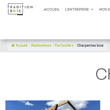
ACCUEIL
L’ENTREPRISE
NOS S
Accueil
/
Réalisations
/
Particuliers
/
Charpentes bois
C