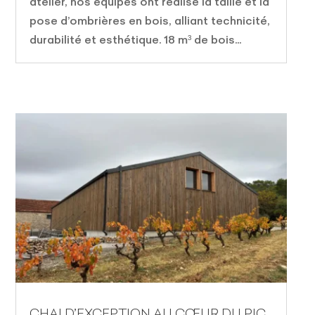
atelier, nos équipes ont réalisé la taille et la
pose d’ombrières en bois, alliant technicité,
durabilité et esthétique. 18 m³ de bois...
CHAI D’EXCEPTION AU CŒUR DU PIC