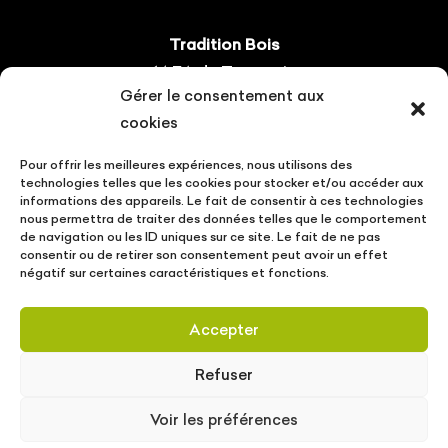
Tradition Bois
14 ZA du Tourneris
Gérer le consentement aux
31470 Bonrepos-sur-Aussonnelle
cookies
Tel : 05.61.08.60.54
Pour offrir les meilleures expériences, nous utilisons des
Suivez-nous !
technologies telles que les cookies pour stocker et/ou accéder aux
informations des appareils. Le fait de consentir à ces technologies
nous permettra de traiter des données telles que le comportement
de navigation ou les ID uniques sur ce site. Le fait de ne pas
consentir ou de retirer son consentement peut avoir un effet
négatif sur certaines caractéristiques et fonctions.
CONTACT
VOTRE PROJET
ACTUALITÉS
Accepter
MENTIONS LÉGALES
POLITIQUE DE PROTECTION DES DONNÉES
Refuser
Tradition Bois © Copyright
2026
| Conception
Voir les préférences
MW communication
/
SLCOM
|
Mentions