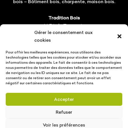
bois – Bâtiment bois, charpente, maison bois.
Tradition Bois
14 ZA du Tourneris
Gérer le consentement aux
31470 Bonrepos-sur-Aussonnelle
cookies
Tel : 05.61.08.60.54
Pour offrir les meilleures expériences, nous utilisons des
Suivez-nous !
technologies telles que les cookies pour stocker et/ou accéder aux
informations des appareils. Le fait de consentir à ces technologies
nous permettra de traiter des données telles que le comportement
de navigation ou les ID uniques sur ce site. Le fait de ne pas
consentir ou de retirer son consentement peut avoir un effet
négatif sur certaines caractéristiques et fonctions.
CONTACT
VOTRE PROJET
ACTUALITÉS
Accepter
MENTIONS LÉGALES
POLITIQUE DE PROTECTION DES DONNÉES
Refuser
Tradition Bois © Copyright
2026
| Conception
Voir les préférences