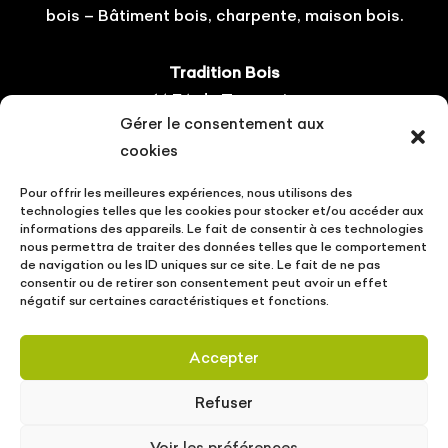
bois – Bâtiment bois, charpente, maison bois.
Tradition Bois
14 ZA du Tourneris
Gérer le consentement aux
31470 Bonrepos-sur-Aussonnelle
cookies
Tel : 05.61.08.60.54
Pour offrir les meilleures expériences, nous utilisons des
Suivez-nous !
technologies telles que les cookies pour stocker et/ou accéder aux
informations des appareils. Le fait de consentir à ces technologies
nous permettra de traiter des données telles que le comportement
de navigation ou les ID uniques sur ce site. Le fait de ne pas
consentir ou de retirer son consentement peut avoir un effet
négatif sur certaines caractéristiques et fonctions.
CONTACT
VOTRE PROJET
ACTUALITÉS
Accepter
MENTIONS LÉGALES
POLITIQUE DE PROTECTION DES DONNÉES
Refuser
Tradition Bois © Copyright
2026
| Conception
Voir les préférences