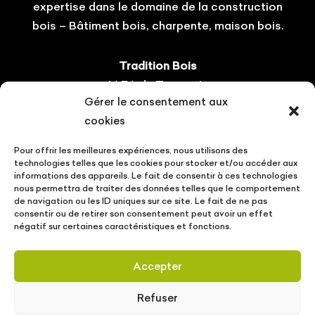
expertise dans le domaine de la construction
bois – Bâtiment bois, charpente, maison bois.
Tradition Bois
14 ZA du Tourneris
Gérer le consentement aux
31470 Bonrepos-sur-Aussonnelle
cookies
Tel : 05.61.08.60.54
Pour offrir les meilleures expériences, nous utilisons des
Suivez-nous !
technologies telles que les cookies pour stocker et/ou accéder aux
informations des appareils. Le fait de consentir à ces technologies
nous permettra de traiter des données telles que le comportement
de navigation ou les ID uniques sur ce site. Le fait de ne pas
consentir ou de retirer son consentement peut avoir un effet
négatif sur certaines caractéristiques et fonctions.
CONTACT
VOTRE PROJET
ACTUALITÉS
Accepter
MENTIONS LÉGALES
POLITIQUE DE PROTECTION DES DONNÉES
Refuser