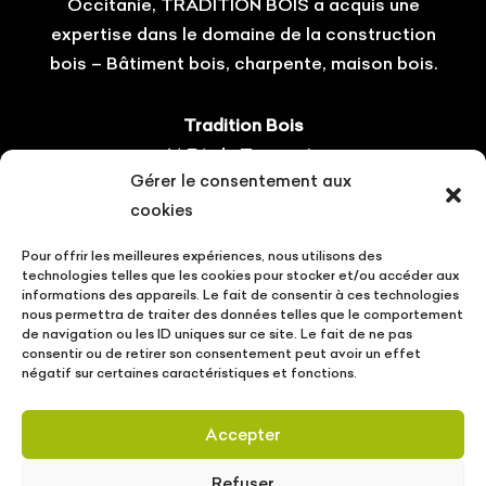
Occitanie, TRADITION BOIS a acquis une
expertise dans le domaine de la construction
bois – Bâtiment bois, charpente, maison bois.
Tradition Bois
14 ZA du Tourneris
Gérer le consentement aux
31470 Bonrepos-sur-Aussonnelle
cookies
Tel : 05.61.08.60.54
Pour offrir les meilleures expériences, nous utilisons des
Suivez-nous !
technologies telles que les cookies pour stocker et/ou accéder aux
informations des appareils. Le fait de consentir à ces technologies
nous permettra de traiter des données telles que le comportement
de navigation ou les ID uniques sur ce site. Le fait de ne pas
consentir ou de retirer son consentement peut avoir un effet
négatif sur certaines caractéristiques et fonctions.
CONTACT
VOTRE PROJET
ACTUALITÉS
Accepter
MENTIONS LÉGALES
POLITIQUE DE PROTECTION DES DONNÉES
Refuser