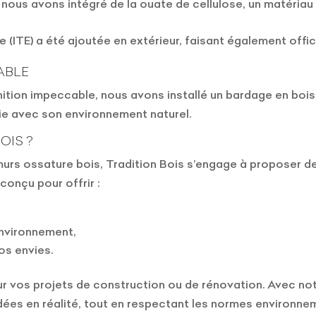
 nous avons intégré de la ouate de cellulose, un matériau n
 (ITE) a été ajoutée en extérieur, faisant également office 
ABLE
inition impeccable, nous avons installé un bardage en bois
e avec son environnement naturel.
OIS ?
murs ossature bois, Tradition Bois s’engage à proposer des
conçu pour offrir :
environnement,
os envies.
ur vos projets de construction ou de rénovation. Avec no
dées en réalité, tout en respectant les normes environne