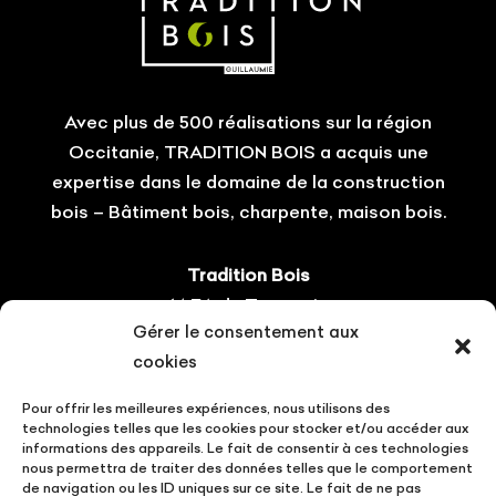
Avec plus de 500 réalisations sur la région
Occitanie, TRADITION BOIS a acquis une
expertise dans le domaine de la construction
bois – Bâtiment bois, charpente, maison bois.
Tradition Bois
14 ZA du Tourneris
Gérer le consentement aux
31470 Bonrepos-sur-Aussonnelle
cookies
Tel : 05.61.08.60.54
Pour offrir les meilleures expériences, nous utilisons des
Suivez-nous !
technologies telles que les cookies pour stocker et/ou accéder aux
informations des appareils. Le fait de consentir à ces technologies
nous permettra de traiter des données telles que le comportement
de navigation ou les ID uniques sur ce site. Le fait de ne pas