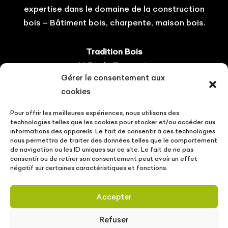
expertise dans le domaine de la construction
bois – Bâtiment bois, charpente, maison bois.
Tradition Bois
14 ZA du Tourneris
Gérer le consentement aux
31470 Bonrepos-sur-Aussonnelle
cookies
Tel : 05.61.08.60.54
Pour offrir les meilleures expériences, nous utilisons des
Suivez-nous !
technologies telles que les cookies pour stocker et/ou accéder aux
informations des appareils. Le fait de consentir à ces technologies
nous permettra de traiter des données telles que le comportement
de navigation ou les ID uniques sur ce site. Le fait de ne pas
consentir ou de retirer son consentement peut avoir un effet
négatif sur certaines caractéristiques et fonctions.
CONTACT
VOTRE PROJET
ACTUALITÉS
Accepter
MENTIONS LÉGALES
POLITIQUE DE PROTECTION DES DONNÉES
Refuser