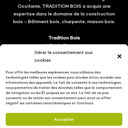
Occitanie, TRADITION BOIS a acquis une
expertise dans le domaine de la construction
bois – Bâtiment bois, charpente, maison bois.
Tradition Bois
14 ZA du Tourneris
Gérer le consentement aux
31470 Bonrepos-sur-Aussonnelle
cookies
Tel : 05.61.08.60.54
Pour offrir les meilleures expériences, nous utilisons des
Suivez-nous !
technologies telles que les cookies pour stocker et/ou accéder aux
informations des appareils. Le fait de consentir à ces technologies
nous permettra de traiter des données telles que le comportement
de navigation ou les ID uniques sur ce site. Le fait de ne pas
consentir ou de retirer son consentement peut avoir un effet
négatif sur certaines caractéristiques et fonctions.
CONTACT
VOTRE PROJET
ACTUALITÉS
Accepter
MENTIONS LÉGALES
POLITIQUE DE PROTECTION DES DONNÉES