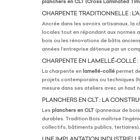
planchers en CLT (Cross Laminated Tim
CHARPENTE TRADITIONNELLE : L’A
Ancrée dans les savoirs artisanaux, la 
locales tout en répondant aux normes act
bois ou les rénovations de bâtis ancien
années l’entreprise détenue par un comp
CHARPENTE EN LAMELLÉ-COLLÉ :
La charpente en
lamellé-collé
permet de 
projets contemporains ou techniques (ha
mesure dans ses ateliers avec un haut ni
PLANCHERS EN CLT : LA CONSTR
Les
planchers en CLT
(panneaux de bois 
durables. Tradition Bois maîtrise l’ing
collectifs, bâtiments publics, tertiaires)
UNE IMPLANTATION INDUSTRIELLE