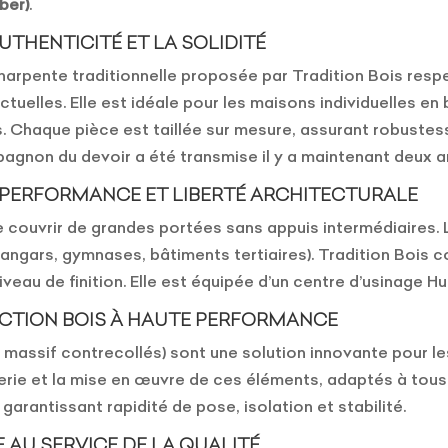
ber)
.
UTHENTICITÉ ET LA SOLIDITÉ
charpente traditionnelle proposée par Tradition Bois res
uelles. Elle est idéale pour les maisons individuelles en 
s. Chaque pièce est taillée sur mesure, assurant robustes
agnon du devoir a été transmise il y a maintenant deux 
 PERFORMANCE ET LIBERTÉ ARCHITECTURALE
couvrir de grandes portées sans appuis intermédiaires. 
ngars, gymnases, bâtiments tertiaires). Tradition Bois co
veau de finition. Elle est équipée d’un centre d’usinage H
UCTION BOIS À HAUTE PERFORMANCE
massif contrecollés) sont une solution innovante pour l
énierie et la mise en œuvre de ces éléments, adaptés à to
, garantissant rapidité de pose, isolation et stabilité.
 AU SERVICE DE LA QUALITÉ