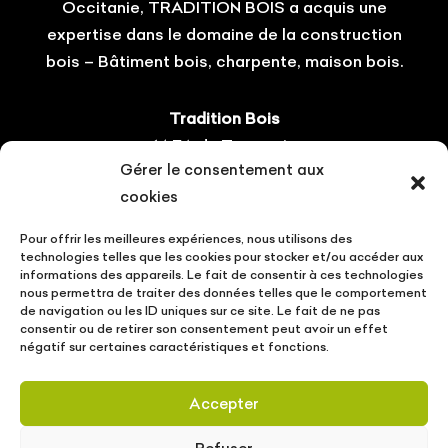
Occitanie, TRADITION BOIS a acquis une
expertise dans le domaine de la construction
bois – Bâtiment bois, charpente, maison bois.
Tradition Bois
14 ZA du Tourneris
Gérer le consentement aux
31470 Bonrepos-sur-Aussonnelle
cookies
Tel : 05.61.08.60.54
Pour offrir les meilleures expériences, nous utilisons des
Suivez-nous !
technologies telles que les cookies pour stocker et/ou accéder aux
informations des appareils. Le fait de consentir à ces technologies
nous permettra de traiter des données telles que le comportement
de navigation ou les ID uniques sur ce site. Le fait de ne pas
consentir ou de retirer son consentement peut avoir un effet
négatif sur certaines caractéristiques et fonctions.
CONTACT
VOTRE PROJET
ACTUALITÉS
Accepter
MENTIONS LÉGALES
POLITIQUE DE PROTECTION DES DONNÉES