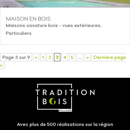
MAISON EN BOIS
Maisons ossature bois - vues extérieures
,
Particuliers
Page 3 sur 9
«
1
2
3
4
5
…
»
Dernière page
»
Avec plus de 500 réalisations sur la région